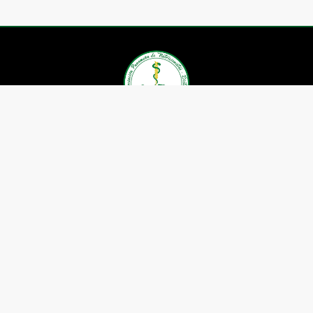
Asociación Panameña de
Nutricionistas Dietistas
Contáctenos
Whatsapp: (+507) 6605-1659
Telefax: 391-5599
Correo:
nutricionistaspanama@gmail.com
Ubicación: P.H. Boulevard el
Dorado, Local 28.