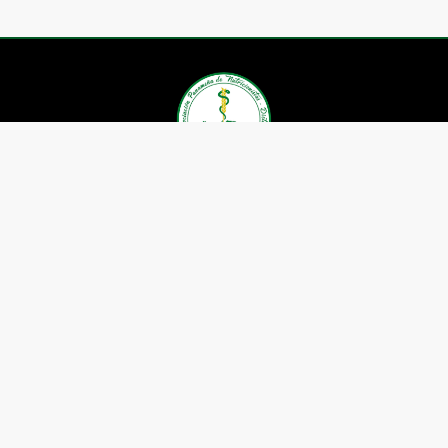
Asociación Panameña de
Nutricionistas Dietistas
Contáctenos
Whatsapp: (+507) 6605-1659
Telefax: 391-5599
Correo:
nutricionistaspanama@gmail.com
Ubicación: P.H. Boulevard el
Dorado, Local 28.