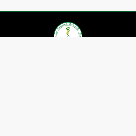
Asociación Panameña de
Nutricionistas Dietistas
Contáctenos
Whatsapp: (+507) 6605-1659
Telefax: 391-5599
Correo:
nutricionistaspanama@gmail.com
Ubicación: P.H. Boulevard el
Dorado, Local 28.