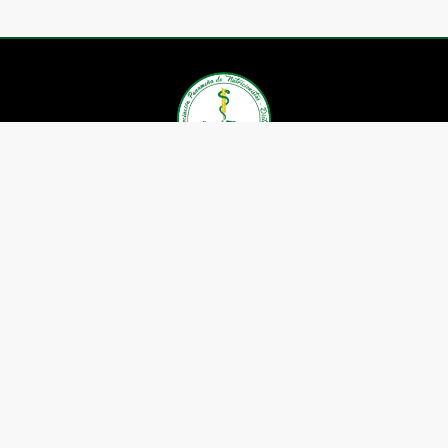
Asociación Panameña de
Nutricionistas Dietistas
Contáctenos
Whatsapp: (+507) 6605-1659
Telefax: 391-5599
Correo:
nutricionistaspanama@gmail.com
Ubicación: P.H. Boulevard el
Dorado, Local 28.