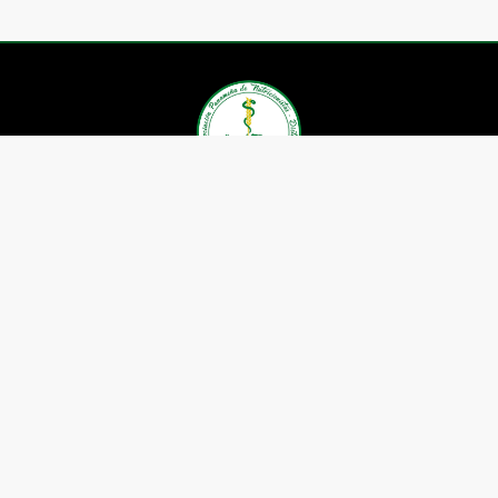
Asociación Panameña de
Nutricionistas Dietistas
Contáctenos
Whatsapp: (+507) 6605-1659
Telefax: 391-5599
Correo:
nutricionistaspanama@gmail.com
Ubicación: P.H. Boulevard el
Dorado, Local 28.