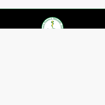
Asociación Panameña de
Nutricionistas Dietistas
Contáctenos
Whatsapp: (+507) 6605-1659
Telefax: 391-5599
Correo:
nutricionistaspanama@gmail.com
Ubicación: P.H. Boulevard el
Dorado, Local 28.