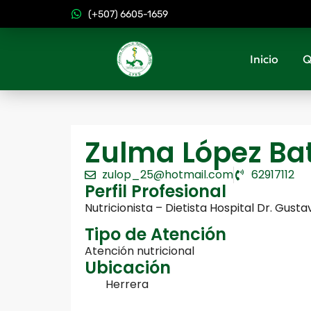
(+507) 6605-1659
Inicio
Q
Zulma López Bat
zulop_25@hotmail.com
62917112
Perfil Profesional
Nutricionista – Dietista Hospital Dr. Gust
Tipo de Atención
Atención nutricional
Ubicación
Herrera